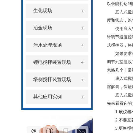
以低能耗达到
生化现场
底入式搅
度和状态，以
冶金现场
使用底入
针调节速度控
污水处理现场
式搅拌器，将
如果要求
调节到室温以
锂电搅拌装置现场
忽略几个非常
底入式搅
塔侧搅拌装置现场
溶解氧，保证
底入式搅
其他应用实例
先来看看它的
1.该仪
2.不要
3.更换