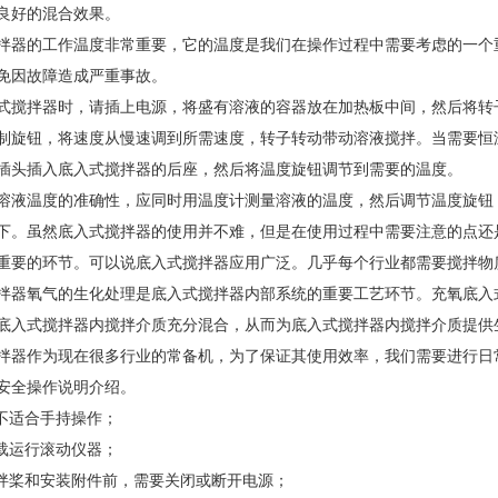
良好的混合效果。
拌器的工作温度非常重要，它的温度是我们在操作过程中需要考虑的一个
免因故障造成严重事故。
式搅拌器时，请插上电源，将盛有溶液的容器放在加热板中间，然后将转
制旋钮，将速度从慢速调到所需速度，转子转动带动溶液搅拌。当需要恒
插头插入底入式搅拌器的后座，然后将温度旋钮调节到需要的温度。
溶液温度的准确性，应同时用温度计测量溶液的温度，然后调节温度旋钮
下。虽然底入式搅拌器的使用并不难，但是在使用过程中需要注意的点还
重要的环节。可以说底入式搅拌器应用广泛。几乎每个行业都需要搅拌物
拌器氧气的生化处理是底入式搅拌器内部系统的重要工艺环节。充氧底入
底入式搅拌器内搅拌介质充分混合，从而为底入式搅拌器内搅拌介质提供
拌器作为现在很多行业的常备机，为了保证其使用效率，我们需要进行日
安全操作说明介绍。
器不适合手持操作；
空载运行滚动仪器；
搅拌桨和安装附件前，需要关闭或断开电源；