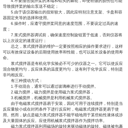
4.不要撞击搅拌桨的末端和钻头的棘轮，即使轻微的损伤也可能
导致搅拌桨的输出泵送不稳定；
5.由于该仪器输出的扭矩较大，因此应特别注意支架、卡盘和容
器固定夹等的选择和使用。
6.操作时，应遵守搅拌桨同意的速度范围，不要设定过高的速
度；
7.浆式搅拌器调试前，确保速度控制旋钮置于低速，否则仪器将
以上次设定的速度运行；
总之，浆式搅拌器的维护一定要按照相应的操作要求进行，这样
可以有效保证设备的后期使用效率和性能，也可以延长设备的使用寿
命。
浆式搅拌器是有机化学实验必不可少的仪器之一。它可以使反应
混合物更均匀，反应体系的温度更均匀，这有利于化学反应，特别是
非均相反应。
有三种搅动方式：
1.手动混合，通常可以通过玻璃棒进行手动搅拌。
2.磁力搅拌，磁力搅拌是使用磁力浆式搅拌器，
3.机械搅拌，机械搅拌是利用机械浆式搅拌器。
由于电磁浆式搅拌器易于安装，因此可用于连续搅拌，特别是当
反应量较小或在封闭条件下进行反应时，电磁浆式搅拌器更易于使
用。然而，缺点是磁力浆式搅拌器不能平稳地用于某些粘性液体或涉
及大量固体的反应。应使用机械浆式搅拌器作为搅拌功率。
磁力浆式搅拌器利用磁场的旋转来驱动磁体的旋转。磁体被包裹