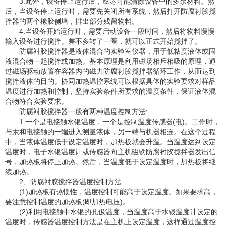
3.此外，设备停止运行后，应尽可能清除设备中的多余材料。然
后，当设备停止运行时，需要先关闭所有系统，然后打开防腐衬胶搅
拌器的两个橡胶侧墙，排出部分残留物料。
4.当设备开始运行时，需要启动设备一段时间，然后将物料慢慢
输入设备进行搅拌。差不多转了一圈，就可以正式开始搅拌了。
防腐衬胶搅拌器是液体混合的实验室仪器，用于低粘度液体或固
液混合物一起搅拌或加热。基本原理是利用磁场相斥相吸的原理，通
过磁场驱动放置在容器内的磁力防腐衬胶搅拌器循环工作，从而达到
搅拌液体的目的。协同加热温控系统可以根据具体的实验要求对样品
温度进行加热和控制，坚持实验条件所要求的温度条件，保证液体混
合物符合实验要求。
防腐衬胶搅拌器一般有两种温度控制方法:
1.一个是电接触水银温度，一个是控制温度传感器(电)。工作时，
与汞和电接触的一端进入测量液体，另一端与机器相连。在这个过程
中，当液体温度低于设定温度时，加热板就会升温。当温度达到设定
温度时，电子水银温度计或传感器向主机磁铁防腐衬胶搅拌器发出信
号，加热板将停止加热。然后，当温度低于设定温度时，加热板将继
续加热。
2、防腐衬胶搅拌器温度控制方法:
(1)加热板有热惯性，温度控制可能高于设定温度。如果要求高，
要注意控制温度的加热板(即加热电压)。
(2)利用电接触中水银的孔伋温度，当温度高于水银温度计设定的
温度时，传感器温度控制方法是在主机上设定温度，这样通过温度控