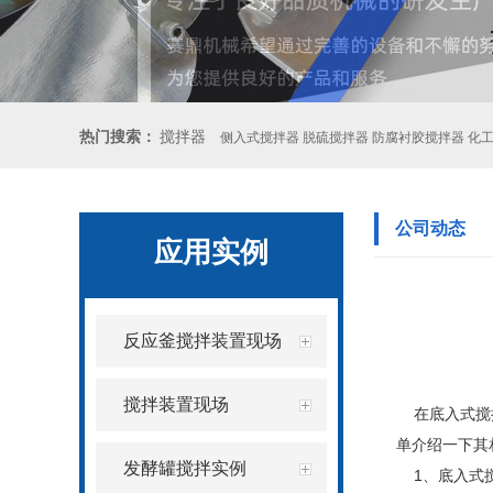
热门搜索：
搅拌器
侧入式搅拌器 脱硫搅拌器 防腐衬胶搅拌器 化
公司动态
应用实例
反应釜搅拌装置现场
搅拌装置现场
在
底入式搅
单介绍一下其
发酵罐搅拌实例
1、底入式搅