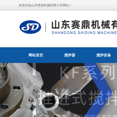
欢迎光临山东赛鼎机械有限公司网站！
网站首页
搅拌器
搅拌设备