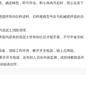
系统。确定畸型，即可作业。料斗冉冉升起时，禁止在其下
伸进搅拌筒内扒料进料。石料规格型号应与机械搅拌器的功
的混泥土消除清理。
搅拌器内原来的混泥土所有卸出后才能开展。不可半途关机
械设备，清除工作环境，断开开关电源，锁上总闸箱。
断开开关电源，设专职人员在外面监测，或卸掉断路器并
传动链条扣牢。