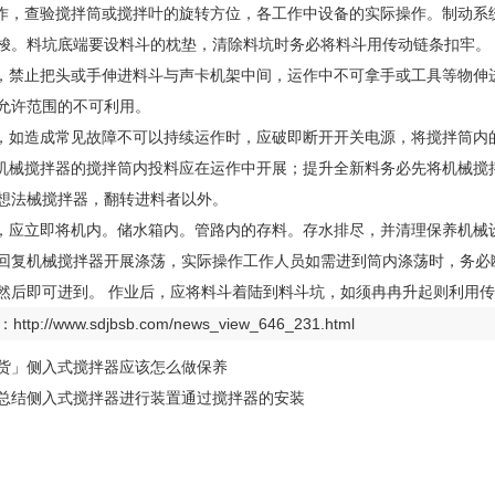
运作，查验搅拌筒或搅拌叶的旋转方位，各工作中设备的实际操作。制动
梭。料坑底端要设料斗的枕垫，清除料坑时务必将料斗用传动链条扣牢。
时，禁止把头或手伸进料斗与声卡机架中间，运作中不可拿手或工具等物
允许范围的不可利用。
中，如造成常见故障不可以持续运作时，应破即断开开关电源，将搅拌筒内
剂机械搅拌器的搅拌筒内投料应在运作中开展；提升全新料务必先将机械
想法械搅拌器，翻转进料者以外。
后，应立即将机内。储水箱内。管路内的存料。存水排尽，并清理保养机
回复机械搅拌器开展涤荡，实际操作工作人员如需进到筒内涤荡时，务必
然后即可进到。 作业后，应将料斗着陆到料斗坑，如须冉冉升起则利用
：
http://www.sdjbsb.com/news_view_646_231.html
货」侧入式搅拌器应该怎么做保养
总结侧入式搅拌器进行装置通过搅拌器的安装