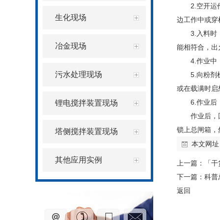
2.空开
生化现场
边工作中或穿
3.入料
冶金现场
能相符合，出
4.作业
污水处理现场
5.向粉
或在载满时启
6.作业
锂电搅拌装置现场
作业后，
锁上总闸箱，
塔侧搅拌装置现场
本文网址
其他应用实例
上一篇：
「干
下一篇：
科普
返回