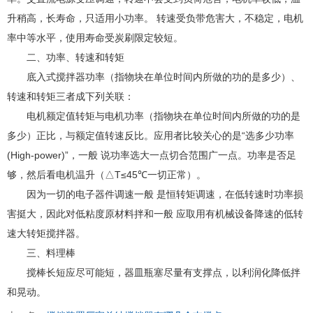
升稍高，长寿命，只适用小功率。 转速受负带危害大，不稳定，电机
率中等水平，使用寿命受炭刷限定较短。
二、功率、转速和转矩
底入式搅拌器功率（指物块在单位时间内所做的功的是多少）、
转速和转矩三者成下列关联：
电机额定值转矩与电机功率（指物块在单位时间内所做的功的是
多少）正比，与额定值转速反比。应用者比较关心的是“选多少功率
(High-power)”，一般 说功率选大一点切合范围广一点。功率是否足
够，然后看电机温升（△T≤45℃一切正常）。
因为一切的电子器件调速一般 是恒转矩调速，在低转速时功率损
害挺大，因此对低粘度原材料拌和一般 应取用有机械设备降速的低转
速大转矩搅拌器。
三、料理棒
搅棒长短应尽可能短，器皿瓶塞尽量有支撑点，以利润化降低拌
和晃动。