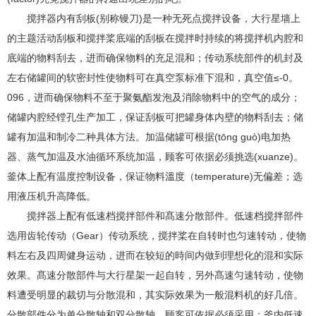
搅拌器内有刮板(别称镘刀)是一种无死点搅拌设备，大行星墙上
的主题活动刮板和搅拌桨底端的刮板在搅拌时持续的将搅拌机内腔和
底端的物料刮去，进而确保物料的充足混和；传动系统部件的机封及
左右储罐间的软密封性使物料可在真空泵标准下混和，真空值≤-0。
096，进而确保物料不至于聚氨酯发泡及消除物料中的空气的成分；
储罐内腔经镗孔生产加工，保证刮板可把罐身体内壁的物料刮去；储
罐有加温和制冷二种具体方法。加温储罐可根据(tōng guò)电加热
器、蒸气加温及水油循环系统加温，顾客可依据必须挑选(xuanze)。
釜体上配有温度控制设备，保证物料溫度（temperature)无偏差；选
用液压机升高降低。
搅拌器上配有低速档搅拌部件和髙速分散部件。低速档搅拌部件
选用齿轮传动（Gear）传动系统，搅拌桨在自转时也匀速转动，使物
料左右及四周健身运动，进而在较短的時间内做到理想化的混和实际
效果。髙速分散部件与大行星架一起自转，另外髙速匀速转动，使物
料遭受明显的裁切与分散混和，其实际效果为一般混料机的好几倍。
分散部件分为单分散轴和双分散轴，顾客可依据必须采用；釜内低速