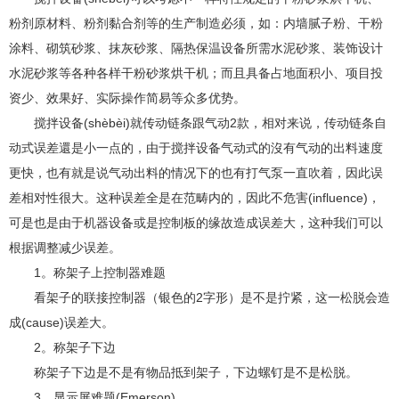
粉剂原材料、粉剂黏合剂等的生产制造必须，如：内墙腻子粉、干粉
涂料、砌筑砂浆、抹灰砂浆、隔热保温设备所需水泥砂浆、装饰设计
水泥砂浆等各种各样干粉砂浆烘干机；而且具备占地面积小、项目投
资少、效果好、实际操作简易等众多优势。
搅拌设备(shèbèi)就传动链条跟气动2款，相对来说，传动链条自
动式误差還是小一点的，由于搅拌设备气动式的沒有气动的出料速度
更快，也有就是说气动出料的情况下的也有打气泵一直吹着，因此误
差相对性很大。这种误差全是在范畴内的，因此不危害(influence)，
可是也是由于机器设备或是控制板的缘故造成误差大，这种我们可以
根据调整减少误差。
1。称架子上控制器难题
看架子的联接控制器（银色的2字形）是不是拧紧，这一松脱会造
成(cause)误差大。
2。称架子下边
称架子下边是不是有物品抵到架子，下边螺钉是不是松脱。
3。显示屏难题(Emerson)